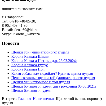
пишите или звоните нам:
г. Ставрополь
Тел: 8-918-748-85-20,
8-962-403-41-86.
E-mail: elena.69@bk.ru
Skype: Korona_Kavkaza
Новости
Щенки той (миниатюрного) пуделя
Корона Кавказа Шаман
Корона Кавказа Цезарь - д.р. 28.03.2024г
Корона Кавказа Руфус
Корона Кавказа Пол
Какая собака вам подойдет? Купить щенка пуделя
Перспективные щенки той (миниатюрного) пуделя
Щенки миниатюрного и той пуделя
Щенки большого пуделя, дата рождения 05.08.2021г
Щенки большого пуделя
Вы здесь:
Главная
Наши щенки
Щенки той (миниатюрного)
пуделя