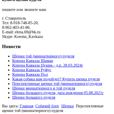
пишите или звоните нам:
г. Ставрополь
Тел: 8-918-748-85-20,
8-962-403-41-86.
E-mail: elena.69@bk.ru
Skype: Korona_Kavkaza
Новости
Щенки той (миниатюрного) пуделя
Корона Кавказа Шаман
Корона Кавказа Цезарь - д.р. 28.03.2024г
Корона Кавказа Руфус
Корона Кавказа Пол
Какая собака вам подойдет? Купить щенка пуделя
Перспективные щенки той (миниатюрного) пуделя
Щенки миниатюрного и той пуделя
Щенки большого пуделя, дата рождения 05.08.2021г
Щенки большого пуделя
Вы здесь:
Главная
Собачий блог
Щенки
Перспективные
щенки той (миниатюрного) пуделя